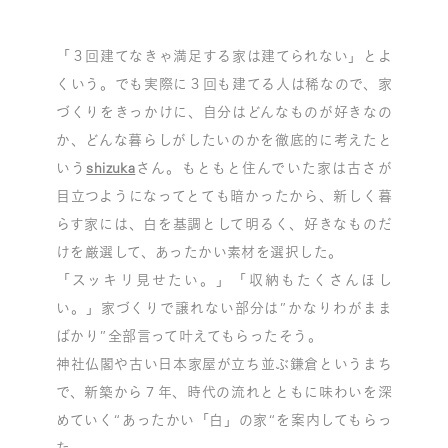
「３回建てなきゃ満足する家は建てられない」とよ
くいう。でも実際に３回も建てる人は稀なので、家
づくりをきっかけに、自分はどんなものが好きなの
か、どんな暮らしがしたいのかを徹底的に考えたと
いう
shizuka
さん。もともと住んでいた家は古さが
目立つようになってとても暗かったから、新しく暮
らす家には、白を基調として明るく、好きなものだ
けを厳選して、あったかい素材を選択した。
「スッキリ見せたい。」「収納もたくさんほし
い。」家づくりで譲れない部分は”かなりわがまま
ばかり”全部言って叶えてもらったそう。
神社仏閣や古い日本家屋が立ち並ぶ鎌倉というまち
で、新築から７年、時代の流れとともに味わいを深
めていく“あったかい「白」の家“を案内してもらっ