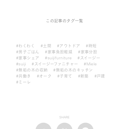
この記事のタグ一覧
#わくわく
#土間
#アウトドア
#時短
#男子ごはん
#家事負担軽減
#家事分担
#家事シェア
#suijifurniture
#スイージー
#suiji
#スイージーファニチャー
#Miele
#無垢の木の収納
#無垢の木のキッチン
#共働き
#オーク
#子育て
#新築
#戸建
#ミーレ
SHARE