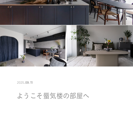
2025
.
09
.
11
ようこそ蜃気楼の部屋へ