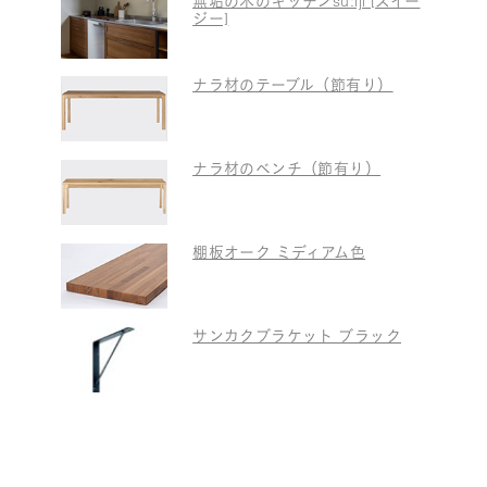
無垢の木のキッチンsu:iji [スイー
ジー]
ナラ材のテーブル（節有り）
ナラ材のベンチ（節有り）
棚板オーク ミディアム色
サンカクブラケット ブラック