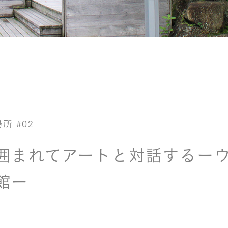
場所
#02
囲まれてアートと対話するー
館ー