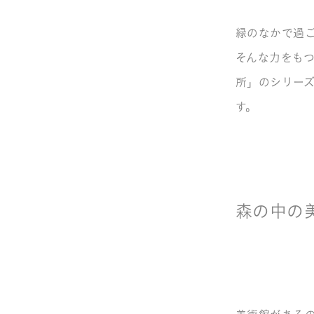
緑のなかで過
そんな力をも
所」のシリー
す。
森の中の