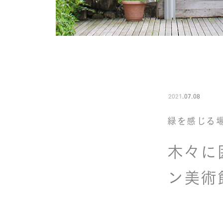
2021
.
07
.
08
緑を感じる
木々に
ン美術