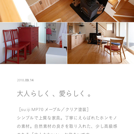
2018
.
09
.
14
大人らしく 、愛らしく 。
［su:iji MP70 メープル／クリア塗装］
シンプルで上質な家具。丁寧にえらばれたホンモノ
の素材。自然素材の良さを取り入れた、少し高級感