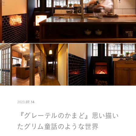
2023
.
07
.
14
『グレーテルのかまど』思い描い
たグリム童話のような世界