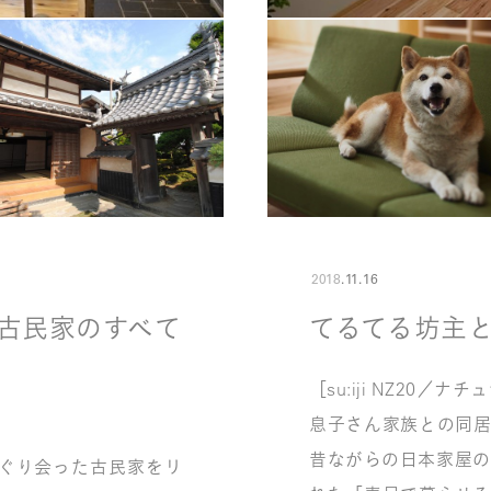
2018
.
11
.
16
古民家のすべて
てるてる坊主
［su:iji NZ20／ナ
息子さん家族との同居
昔ながらの日本家屋の
めぐり会った古民家をリ