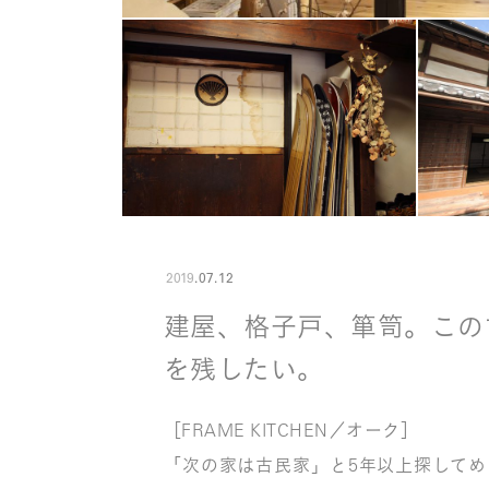
2019
.
07
.
12
建屋、格子戸、箪笥。この
を残したい。
［FRAME KITCHEN／オーク］
「次の家は古民家」と5年以上探して