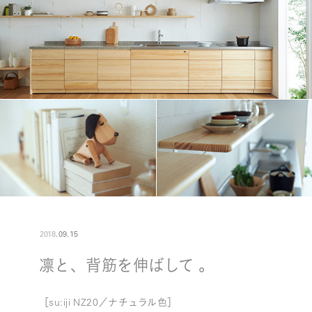
2018
.
09
.
15
凛と、背筋を伸ばして 。
［su:iji NZ20／ナチュラル色］