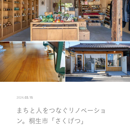
2024
.
03
.
15
まちと人をつなぐリノベーショ
ン。桐生市「さくげつ」