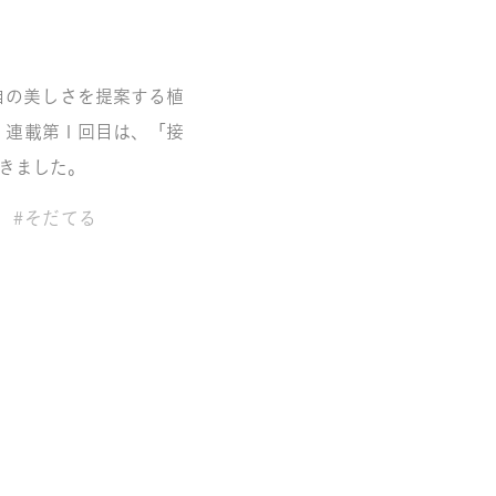
自の美しさを提案する植
。連載第１回目は、「接
きました。
#そだてる